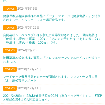
た。
TOPICS
2024年8月8日
健康屋本店有限会社様の商品に「アクトファージ（健康食品）」が追加
されました。ヘルシー・フォー認証食品です。
TOPICS
2024年3月28日
合同会社シーベジタブル様が新たに企業登録されました。登録商品は
「乾燥 すじ青のり 原藻 100g／「そのまま干した すじあおのり」7g」
「乾燥 すじ青のり 粉末 100ｇ」です。
TOPICS
2024年2月20日
池田薬草株式会社様の商品に「アロマエッセンシャルオイル」が追加さ
れました。
TOPICS
2023年12月26日
フードテック普及啓発セミナーが開催されます。２０２４年２月１日
（木）高松市サンポート
TOPICS
2023年12月11日
2024/2/20(火)～22(木) 健康博覧会2024（東京ビッグサイト）に、STEP
と登録企業4社で共同出展します。