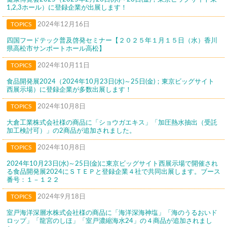
1,2,3ホール）に登録企業が出展します！
TOPICS
2024年12月16日
四国フードテック普及啓発セミナー【２０２５年１月１５日（水）香川
県高松市サンポートホール高松】
TOPICS
2024年10月11日
食品開発展2024（2024年10月23日(水)～25日(金)；東京ビッグサイト
西展示場）に登録企業が多数出展します！
TOPICS
2024年10月8日
大倉工業株式会社様の商品に「ショウガエキス」「加圧熱水抽出（受託
加工検討可）」の2商品が追加されました。
TOPICS
2024年10月8日
2024年10月23日(水)～25日(金)に東京ビッグサイト西展示場で開催され
る食品開発展2024にＳＴＥＰと登録企業４社で共同出展します。ブース
番号：１－１２２
TOPICS
2024年9月18日
室戸海洋深層水株式会社様の商品に「海洋深海神塩」「海のうるおいド
ロップ」「龍宮のしほ」「室戸濃縮海水24」の４商品が追加されまし