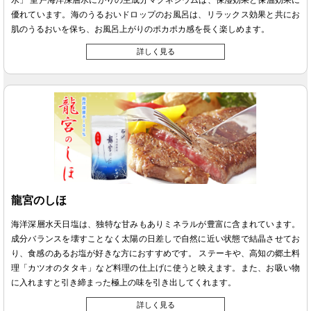
水」 室戸海洋深層水にがりの主成分マグネシウムは、保湿効果と保温効果に
優れています。海のうるおいドロップのお風呂は、リラックス効果と共にお
肌のうるおいを保ち、お風呂上がりのポカポカ感を長く楽しめます。
詳しく見る
龍宮のしほ
海洋深層水天日塩は、独特な甘みもありミネラルが豊富に含まれています。
成分バランスを壊すことなく太陽の日差しで自然に近い状態で結晶させてお
り、食感のあるお塩が好きな方におすすめです。 ステーキや、高知の郷土料
理「カツオのタタキ」など料理の仕上げに使うと映えます。また、お吸い物
に入れますと引き締まった極上の味を引き出してくれます。
詳しく見る