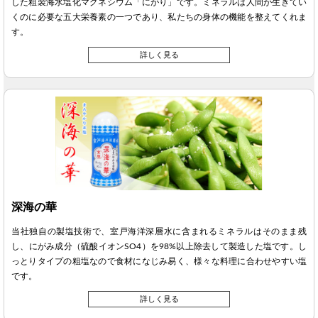
した粗製海水塩化マグネシウム「にがり」です。ミネラルは人間が生きてい
くのに必要な五大栄養素の一つであり、私たちの身体の機能を整えてくれま
す。
詳しく見る
深海の華
当社独自の製塩技術で、室戸海洋深層水に含まれるミネラルはそのまま残
し、にがみ成分（硫酸イオンSO4）を98%以上除去して製造した塩です。し
っとりタイプの粗塩なので食材になじみ易く、様々な料理に合わせやすい塩
です。
詳しく見る