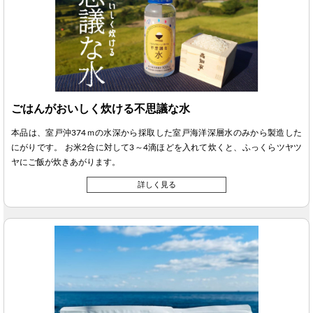
ごはんがおいしく炊ける不思議な水
本品は、室戸沖374ｍの水深から採取した室戸海洋深層水のみから製造した
にがりです。 お米2合に対して3～4滴ほどを入れて炊くと、ふっくらツヤツ
ヤにご飯が炊きあがります。
詳しく見る