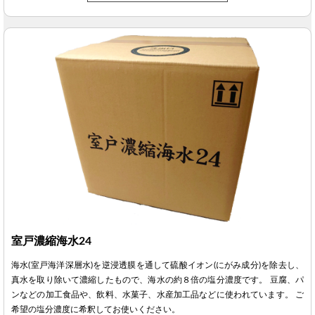
室戸濃縮海水24
海水(室戸海洋深層水)を逆浸透膜を通して硫酸イオン(にがみ成分)を除去し、
真水を取り除いて濃縮したもので、海水の約８倍の塩分濃度です。 豆腐、パ
ンなどの加工食品や、飲料、水菓子、水産加工品などに使われています。 ご
希望の塩分濃度に希釈してお使いください。