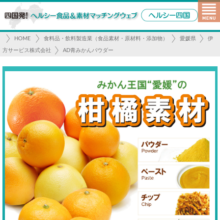
HOME
食料品・飲料製造業（食品素材・原材料・添加物）
愛媛県
伊
方サービス株式会社
AD青みかんパウダー