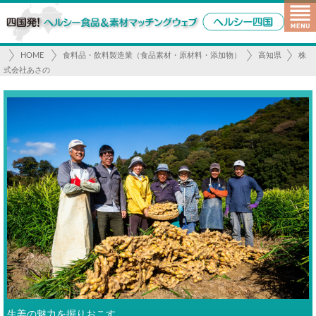
HOME
食料品・飲料製造業（食品素材・原材料・添加物）
高知県
株
式会社あさの
生姜の魅力を掘りおこす