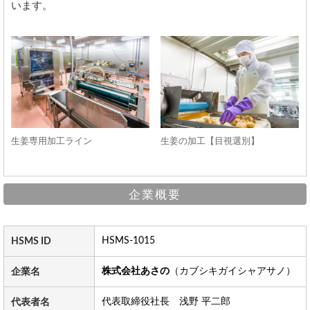
います。
生姜専用加工ライン
生姜の加工【目視選別】
企業概要
HSMS-1015
HSMS ID
株式会社あさの
（カブシキガイシャアサノ）
企業名
代表取締役社長 浅野 平二郎
代表者名